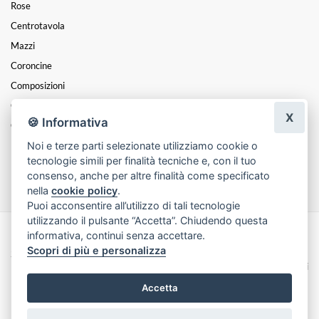
Rose
Centrotavola
Mazzi
Coroncine
Composizioni
Cesti
X
🍪 Informativa
Cuori
Noi e terze parti selezionate utilizziamo cookie o
Funebre
tecnologie simili per finalità tecniche e, con il tuo
Festa Della Mamma
consenso, anche per altre finalità come specificato
nella
cookie policy
.
Puoi acconsentire all’utilizzo di tali tecnologie
utilizzando il pulsante “Accetta”. Chiudendo questa
informativa, continui senza accettare.
Made with
by
Infoser.it
-
Realizzazione Siti ecommerce per Fioristi
- ©
Scopri di più e personalizza
2026
Privacy Policy
Cookie Policy
Termini e Condizioni
Accetta